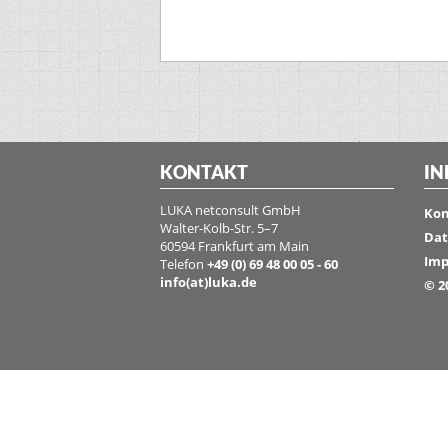
KONTAKT
IN
LUKA netconsult GmbH
Kon
Walter-Kolb-Str. 5–7
Dat
60594 Frankfurt am Main
Imp
Telefon
+49 (0) 69 48 00 05 - 60
info(at)luka.de
© 2