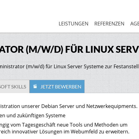
LEISTUNGEN
REFERENZEN
AG
TOR (M/W/D) FÜR LINUX SERV
nistrator (m/w/d) für Linux Server Systeme zur Festanstel
SOFT SKILLS
JETZT BEWERBEN
nistration unserer Debian Server und Netzwerkequipments.
en und zukünftigen Systeme
ängig vom Tagesgeschäft neue Tools und Methoden um
eich innovativer Lösungen im Webumfeld zu erweitern.